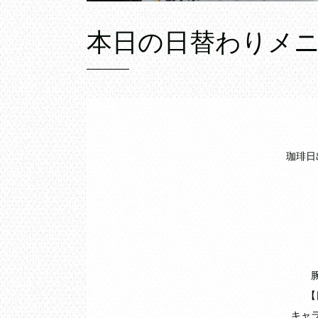
本日の日替わりメ
珈琲日
【
キャ