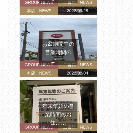
GROUP NEWS
二番館 NEWS
本店 NEWS
2022/09/28
お盆期間中の
営業時間の
ご……
GROUP NEWS
二番館 NEWS
本店 NEWS
2022/08/04
年末年始の営
業時間のお
知……
GROUP NEWS
二番館 NEWS