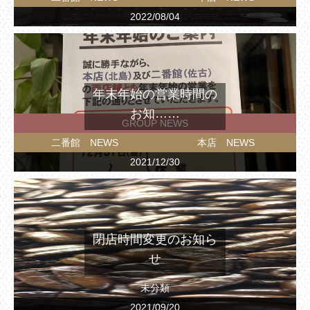
2022/08/04
年末年始の営業時間の
お知……
GROUP NEWS
二番館 NEWS
本店 NEWS
2021/12/30
閉店時間変更のお知ら
せ
未分類
2021/09/20