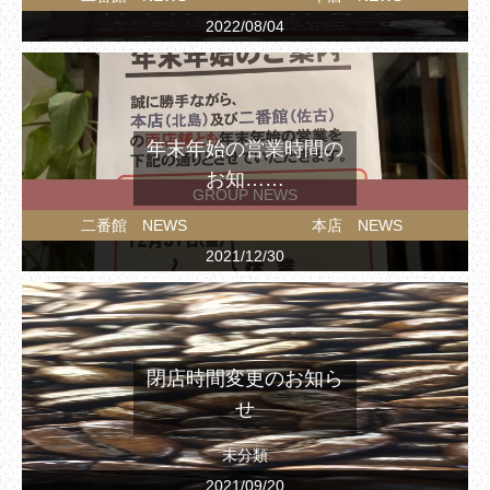
2022/08/04
年末年始の営業時間の
お知……
GROUP NEWS
二番館 NEWS
本店 NEWS
2021/12/30
閉店時間変更のお知ら
せ
未分類
2021/09/20