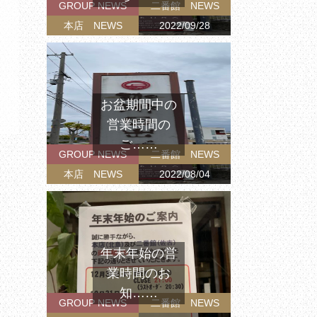
GROUP NEWS
二番館 NEWS
本店 NEWS
2022/09/28
お盆期間中の
営業時間の
ご……
GROUP NEWS
二番館 NEWS
本店 NEWS
2022/08/04
年末年始の営
業時間のお
知……
GROUP NEWS
二番館 NEWS