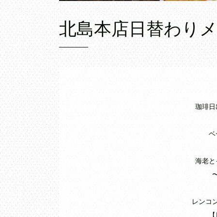
北島本店日替わり
珈琲日
ベ
海老と
レンコ
【