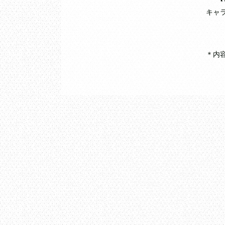
キャ
＊内