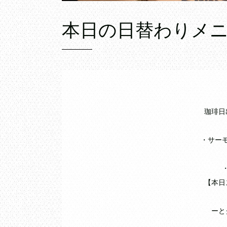
本日の日替わりメ
珈琲日
・サー
【本日
ーと