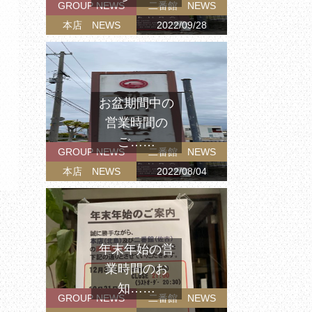
GROUP NEWS
二番館 NEWS
本店 NEWS
2022/09/28
お盆期間中の
営業時間の
ご……
GROUP NEWS
二番館 NEWS
本店 NEWS
2022/08/04
年末年始の営
業時間のお
知……
GROUP NEWS
二番館 NEWS