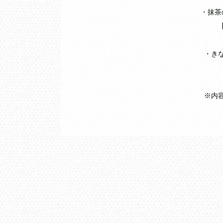
・抹茶
・き
※内