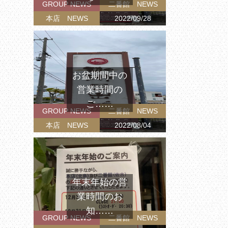
GROUP NEWS
二番館 NEWS
本店 NEWS
2022/09/28
お盆期間中の
営業時間の
ご……
GROUP NEWS
二番館 NEWS
本店 NEWS
2022/08/04
年末年始の営
業時間のお
知……
GROUP NEWS
二番館 NEWS