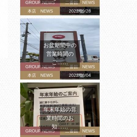
GROUP NEWS
二番館 NEWS
本店 NEWS
2022/09/28
お盆期間中の
営業時間の
ご……
GROUP NEWS
二番館 NEWS
本店 NEWS
2022/08/04
年末年始の営
業時間のお
知……
GROUP NEWS
二番館 NEWS