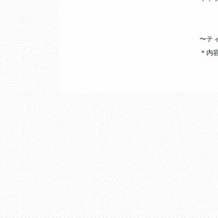
〜テ
＊内