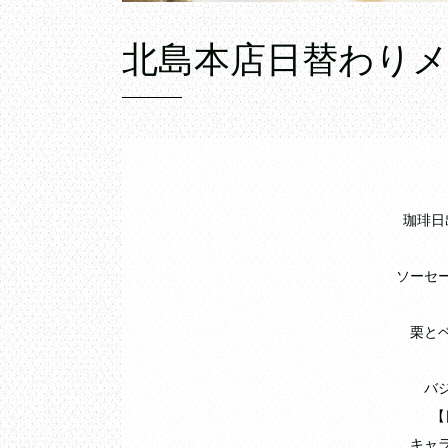
北島本店日替わり
珈琲日
ソーセ
栗と
バ
【
キャ