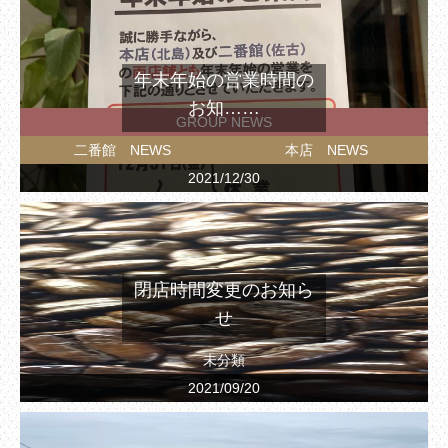
年末年始の営業時間の
お知……
GROUP NEWS
二番館 NEWS
本店 NEWS
2021/12/30
閉店時間変更のお知ら
せ
未分類
2021/09/20